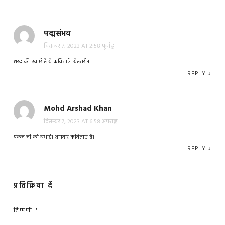
पद्मसंभव
दिसम्बर 7, 2023 AT 2:58 पूर्वाह्न
शरद की हवाएँ हैं ये कविताएँ. बेहतरीन!
REPLY
↓
Mohd Arshad Khan
दिसम्बर 7, 2023 AT 6:58 अपराह्न
पंकज जी को बधाई। शानदार कविताएं हैं।
REPLY
↓
प्रतिक्रिया दें
टिप्पणी
*