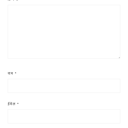
नाम
*
ईमेल
*