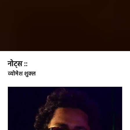
नोट्स ::
व्योमेश शुक्ल