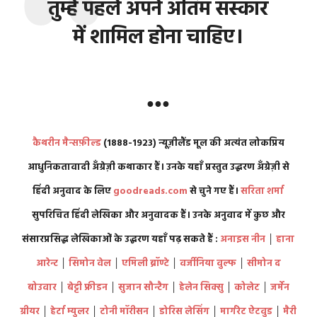
तुम्हें पहले अपने अंतिम संस्कार
में शामिल होना चाहिए।
●●●
कैथरीन मैन्सफ़ील्ड
(1888-1923) न्यूज़ीलैंड मूल की अत्यंत लोकप्रिय
आधुनिकतावादी अँग्रेज़ी कथाकार हैं। उनके यहाँ प्रस्तुत उद्धरण अँग्रेज़ी से
हिंदी अनुवाद के लिए
goodreads.com
से चुने गए हैं।
सरिता शर्मा
सुपरिचित हिंदी लेखिका और अनुवादक हैं। उनके अनुवाद में कुछ और
संसारप्रसिद्ध लेखिकाओं के उद्धरण यहाँ पढ़ सकते हैं :
अनाइस नीन
│
हाना
आरेन्ट
│
सिमोन वेल
│
एमिली ब्रॉण्टे
│
वर्जीनिया वुल्फ
│
सीमोन द
बोउवार
│
बेट्टी फ्रीडन
│
सुजान सौन्टैग
│
हेलेन सिक्सु
│
कोलेट
│
जर्मेन
ग्रीयर
│
हेर्टा म्युलर
│
टोनी मॉरीसन
│
डोरिस लेसिंग
│
मार्गरेट ऐटवुड
│
मैरी