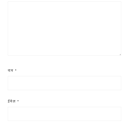
नाम
*
ईमेल
*