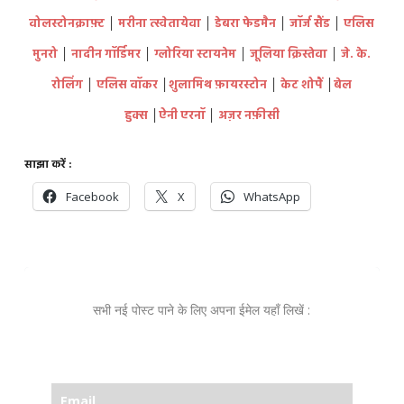
वोलस्टोनक्राफ़्ट
│
मरीना त्स्वेतायेवा
│
डेबरा फेडमैन
│
जॉर्ज सैंड
│
एलिस
मुनरो
│
नादीन गॉर्डिमर
│
ग्लोरिया स्टायनेम
│
जूलिया क्रिस्तेवा
│
जे. के.
रोलिंग
│
एलिस वॉकर
│
शुलामिथ फ़ायरस्टोन
│
केट शोपैं
│
बेल
हुक्स
│
ऐनी एरनॉ
│
अज़र नफ़ीसी
साझा करें :
Facebook
X
WhatsApp
सभी नई पोस्ट पाने के लिए अपना ईमेल यहाँ लिखें :