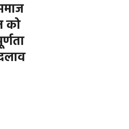
 समाज
न को
र्णता
बदलाव