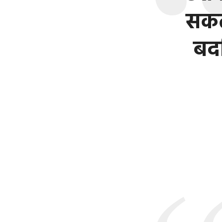
सकत
बद