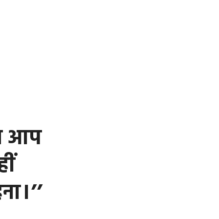
ब आप
ीं
ना।’’