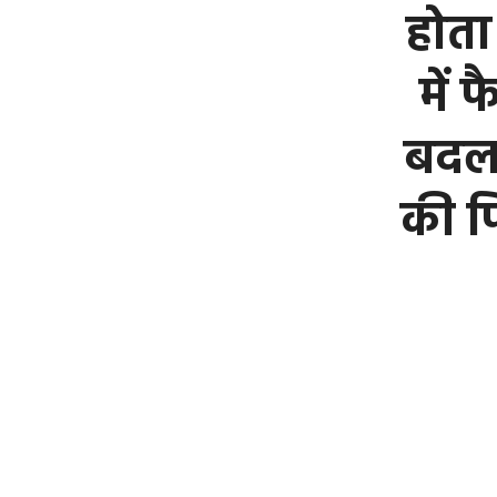
होता
में
बदल 
की प