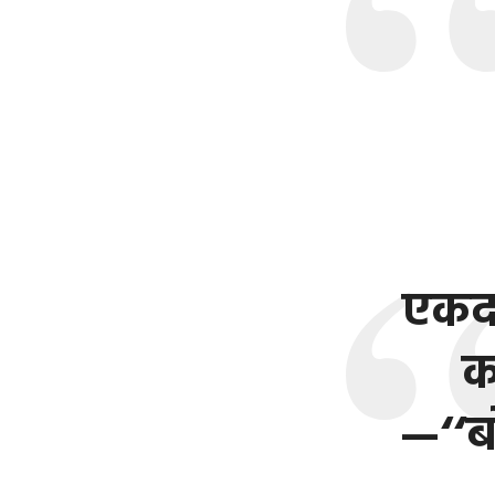
एकद
क
—‘‘ब