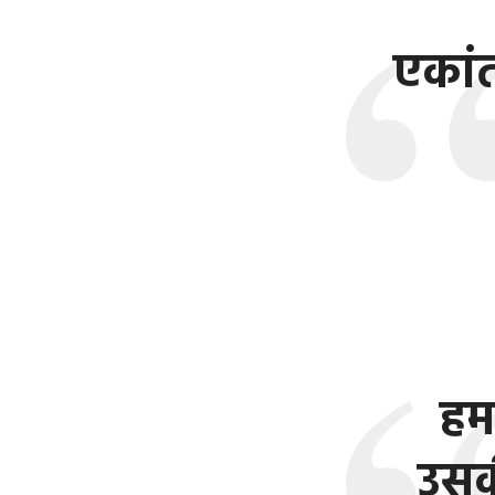
एकां
हम 
उसकी