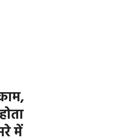
 काम,
 होता
 में