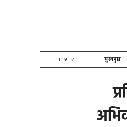
मुखपृष्ठ
प्
अभिव