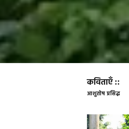
कविताएँ ::
आशुतोष प्रसिद्ध