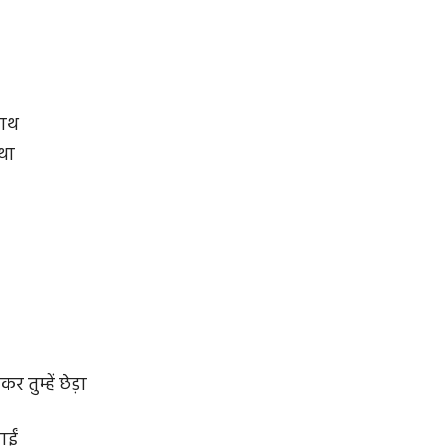
हाथ
 था
कर तुम्हें छेड़ा
ाईं