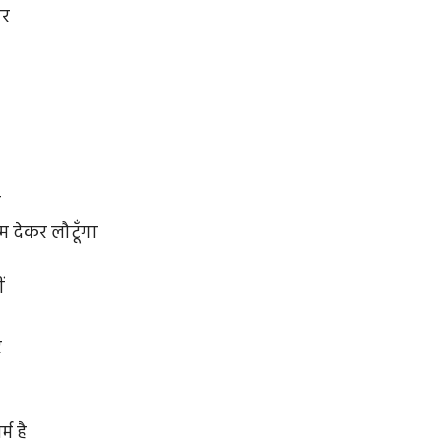
पर
ा
म देकर लौटूँगा
ं
र
्म है