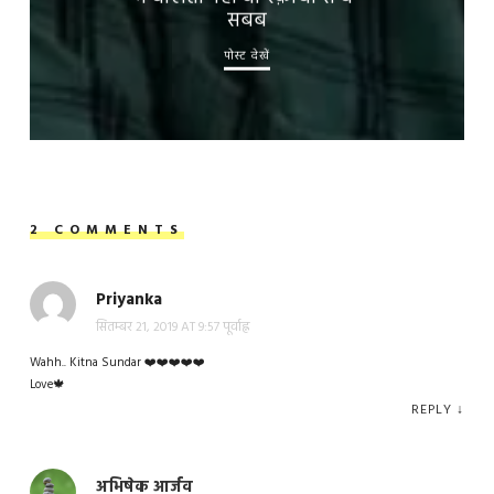
सबब
पोस्ट देखें
2 COMMENTS
Priyanka
सितम्बर 21, 2019 AT 9:57 पूर्वाह्न
Wahh.. Kitna Sundar ❤️❤️❤️❤️❤️
Love🍁
REPLY
↓
अभिषेक आर्जव