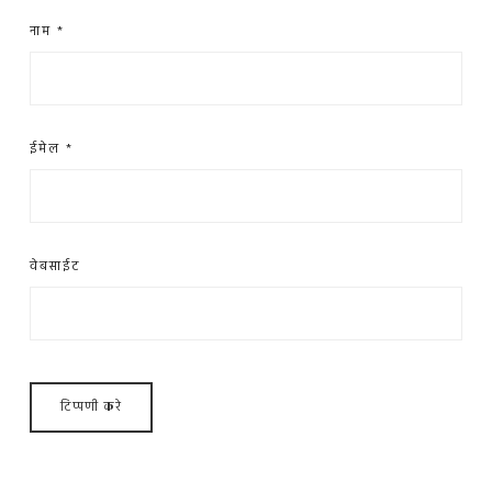
नाम
*
ईमेल
*
वेबसाईट