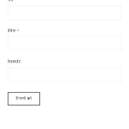
नाम
*
ईमेल
*
वेबसाईट