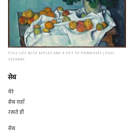
STILL LIFE WITH APPLES AND A POT OF PRIMROSES | PAUL
CÉZANNE
सेब
मेरे
सेब यहाँ
रखते ही
सेब