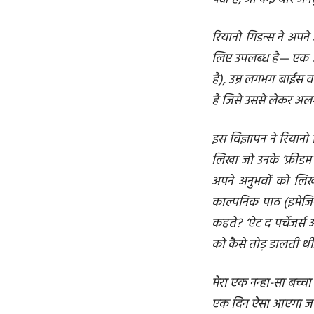
रियानो गिडन्स ने अपन
लिए उपलब्ध है— एक अत्यं
है), उम्र लगभग बाईस 
है जिसे उससे लेकर अलग
इस विज्ञापन ने रियानो 
लिखा जो उनके ‘फ्रीडम 
अपने अनुभवों को लिख न
काल्पनिक पाठ (इमेजि
कहते? ‘ऐट द पर्चेजर्
को कैसे तोड़ डालती थी. 
मेरा एक नन्हा-सा बच्चा 
एक दिन ऐसा आएगा जब 