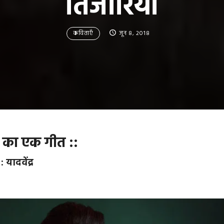
तिजोरियां
कविताएँ
जून 8, 2018
स का एक गीत ::
 यादवेंद्र