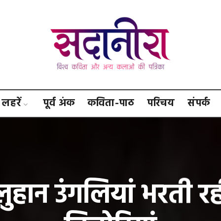
सदानीरा
लहरें
पूर्व अंक
कविता-पाठ
परिचय
संपर्क
लुहान उंगलियां भरती रहीं