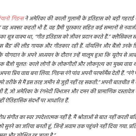
ियानो गिडन्स
ने अमेरिका की काली गुलामी के इतिहास को बड़ी गहराई से 
वह अक्सर कहती भी हैं. वह ग्रैमी पुरस्कार सहित कई सम्मानों से नवाजी गई
ा सूत्र वाक्य था, ‘‘गीत इतिहास को जीवन प्रदान करते हैं.’’ क्लैसिकल संग
प्स बैंड’ की लीड गायक और गीतकार रही हैं. वॉयलिन और बैंजो उनके प्रिय
ं के योगदान के अपने अध्ययन के दौरान उन्हें मालूम हुआ कि यूरोप से आक
 बैंजो मूलतः काले लोगों के लोकगीतों और लोकनृत्य का मुख्य वाद्य था, स
पना प्रिय वाद्य बना लिया. गिडन्स नंगे पांव अपनी परफॉर्मेंस देती हैं. ‘‘नंग
 दूसरे तरीके से मैं इस तरह जमीन से जुड़ी नहीं रह सकती.’’ अपनी बातचीत 
 हैं, जो अमेरिका के रंगभेदी विभाजन और दमन की प्रामाणिक दस्तावेज मा
ीं ऐतिहासिक संदर्भों पर आधारित हैं.
रतिरोध संगीत का स्वर उपदेशात्मक नहीं है. मैं श्रोताओं से बात नहीं करती 
को सुनने का जरिया बनती हूं, जिन्हें अवाम तक पहुंचने नहीं दिया गया. प
ुना और उपेक्षित रह जाता है.”