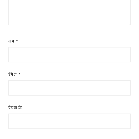
नाम
*
ईमेल
*
वेबसाईट