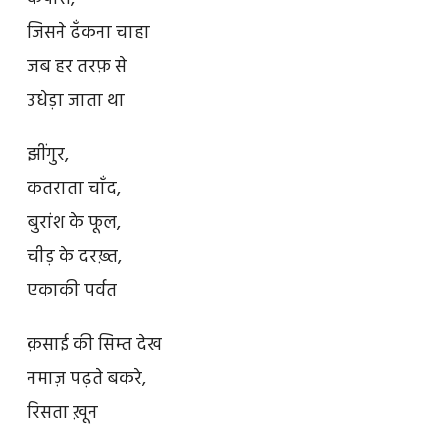
जिसने ढँकना चाहा
जब हर तरफ़ से
उधेड़ा जाता था
झींगुर,
कतराता चाँद,
बुरांश के फूल,
चीड़ के दरख़्त,
एकाकी पर्वत
क़साई की सिम्त देख
नमाज़ पढ़ते बकरे,
रिसता ख़ून