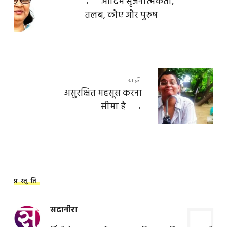
←
आदिम सृजनात्मकता,
तलब, कौए और पुरुष
बाक़ी
असुरक्षित महसूस करना
सीमा है
→
प्रस्तुति
सदानीरा