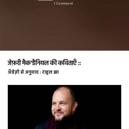
1 Comment
जेफ़री मैक’डैनियल की कविताएँ ::
अँग्रेज़ी से अनुवाद : राहुल झा