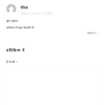
नीरज
जुलाई 23, 2023 AT 7:17 पूर्वाह्न
सुंदर अनुवाद।
कविताएं भी बहुत बेहतरीन हैं।
REPLY
↓
प्रतिक्रिया दें
टिप्पणी
*