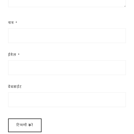
नाम
*
ईमेल
*
वेबसाईट