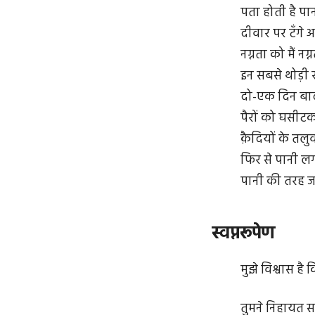
पता होती है प
दीवार पर टँगे आई
नग्नता को मैं नग
इन सबसे थोड़ी 
दो-एक दिन बा
पैरों को घसीट
क़ैदियों के तलुवो
फिर से पानी ल
पानी की तरह ज
स्वप्नरूपेण
मुझे विश्वास ह
तुमने निहायत स