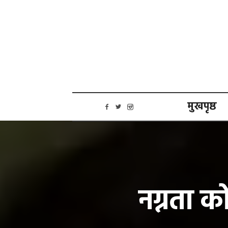
मुखपृष्ठ
नग्नता को