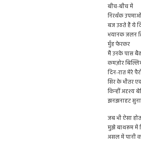
बीच-बीच में
निरर्थक उपमाओ
बज उठते हैं ये द
भयानक जलन 
मुँह फेरकर
मैं उनके पास बैठ
कमज़ोर बिल्लिय
दिन-रात मेरे पैर
सिर के भीतर एक 
किन्हीं अदृश्य ब
झनझनाहट सुनाई
जब भी ऐसा होता
मुझे बाथरूम में
असल में पानी क