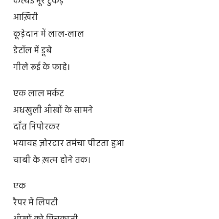
कत्थई भूरे टुकड़े
आख़िरी
कूड़ेदान में लाल-लाल
डेटॉल में डूबे
गीले रूई के फाहे।
एक लाल मर्कट
अधखुली आँखों के सामने
दाँत निपोरकर
भयावह ज़ोरदार तमंचा पीटता हुआ
चाबी के ख़त्म होने तक।
एक
रैपर में लिपटी