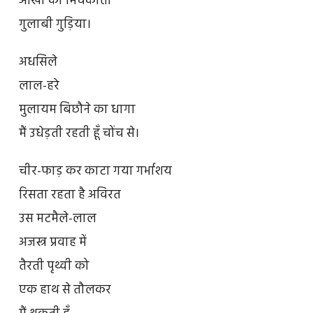
आँखों को मिचकाती
गुलाबी गुड़िया।
अधसिले
लाल-हरे
मुलायम बिछौने का धागा
मैं उधेड़ती रहती हूँ चोंच से।
चीर-फाड़ कर काटा गया गर्भाशय
रिसता रहता है अविरत
उस मटमैले-लाल
अजस्त्र प्रवाह में
तैरती पृथ्वी को
एक हाथ से तौलकर