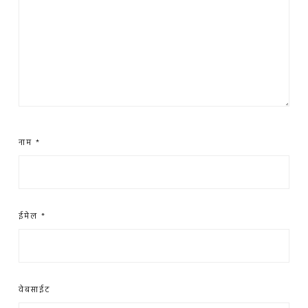
नाम
*
ईमेल
*
वेबसाईट