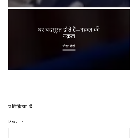
घर बदसूरत होते हैं—नक़ल की
नक़ल
पोस्ट देखें
प्रतिक्रिया दें
टिप्पणी
*