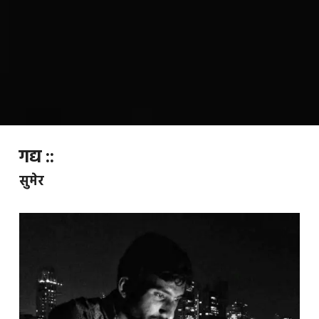
गद्य ::
सुमेर