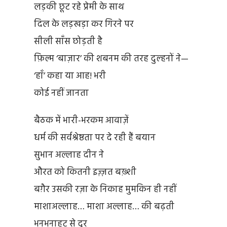
लड़की छूट रहे प्रेमी के साथ
दिल के लड़खड़ा कर गिरने पर
सीली साँस छोड़ती है
फ़िल्म ‘बाज़ार’ की शबनम की तरह दुल्हनों ने—
‘हाँ’ कहा या आह! भरी
कोई नहीं जानता
बैठक में भारी-भरकम आवाज़ें
धर्म की सर्वश्रेष्ठता पर दे रही हैं बयान
सुभान अल्लाह दीन ने
औरत को कितनी इज़्ज़त बख़्शी
बग़ैर उसकी रज़ा के निकाह मुमकिन ही नहीं
माशाअल्लाह… माशा अल्लाह… की बढ़ती
भनभनाहट से दूर