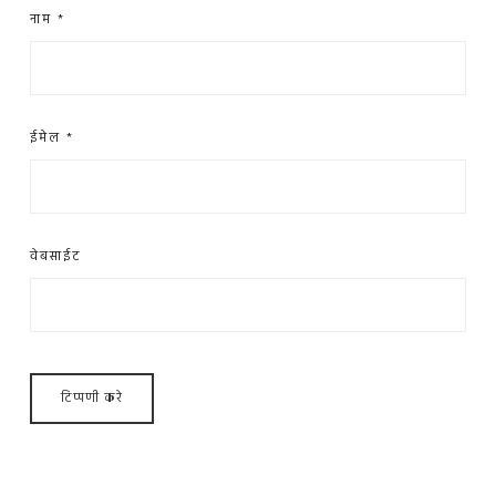
नाम
*
ईमेल
*
वेबसाईट