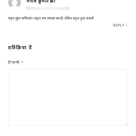
मनोज कुमार झा
सितम्बर 8, 2025 AT 9:04 पूर्वाह्न
बहुत सुंदर कविताएं। बहुत कम आवाज़ करती, लेकिन बहुत कुछ कहती
REPLY
↓
प्रतिक्रिया दें
टिप्पणी
*