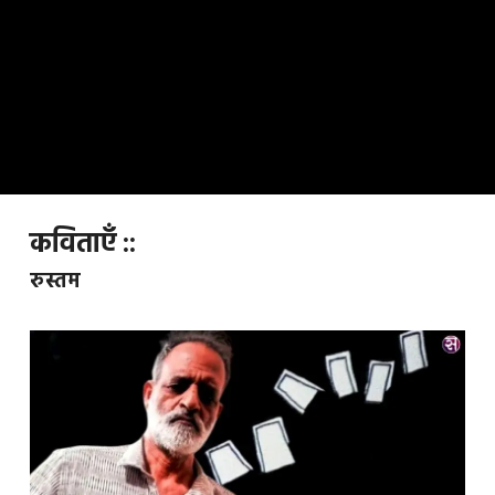
कविताएँ ::
रुस्तम