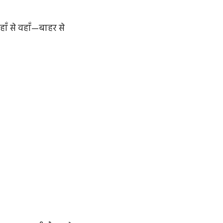
यहाँ से वहाँ—बाहर से