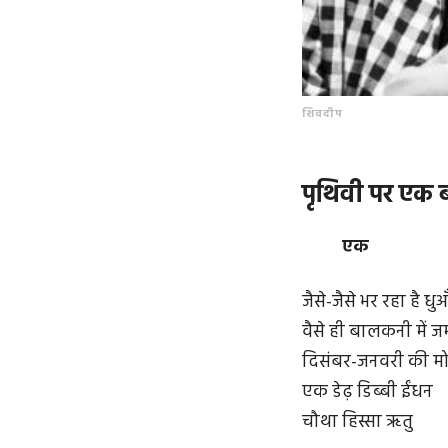
शिवदीप
पृथिवी पर एक 
एक
जैसे-जैसे भर रहा है धुआ
वैसे ही बालकनी में ज
दिसंबर-जनवरी की मोट
एक डेढ़ डिब्बी ईंधन
चौथा हिस्सा ऋतु