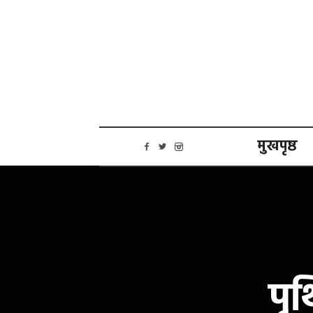
मुखपृष्ठ
पृ