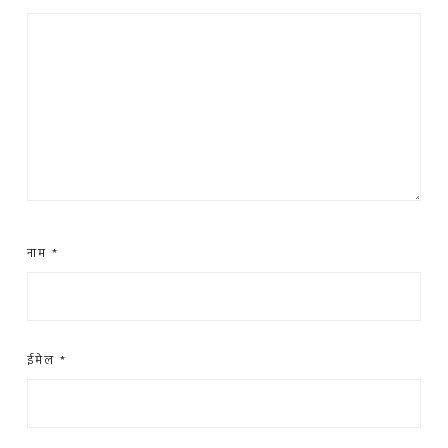
नाम
*
ईमेल
*