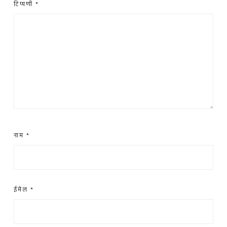
टिप्पणी
*
नाम
*
ईमेल
*