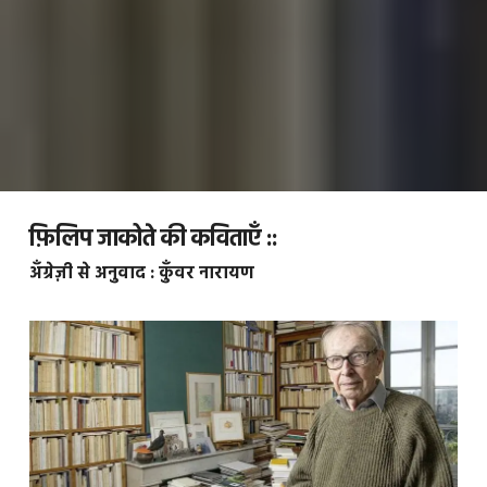
फ़िलिप जाकोते की कविताएँ ::
अँग्रेज़ी से अनुवाद : कुँवर नारायण