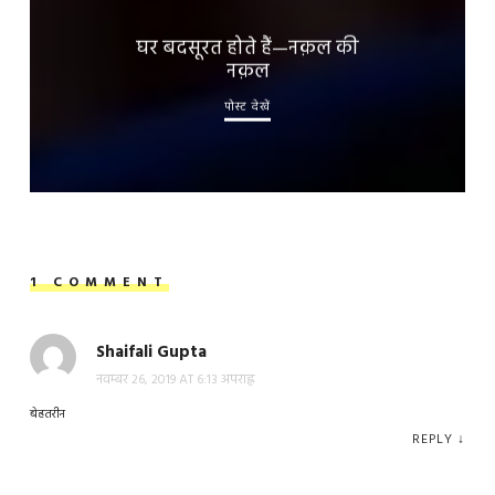
घर बदसूरत होते हैं—नक़ल की
नक़ल
पोस्ट देखें
1 COMMENT
Shaifali Gupta
नवम्बर 26, 2019 AT 6:13 अपराह्न
बेहतरीन
REPLY
↓