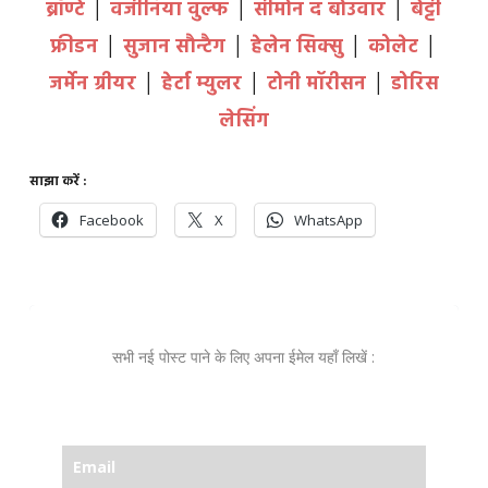
ब्रॉण्टे
│
वर्जीनिया वुल्फ
│
सीमोन द बोउवार
│
बेट्टी
फ्रीडन
│
सुजान सौन्टैग
│
हेलेन सिक्सु
│
कोलेट
│
जर्मेन ग्रीयर
│
हेर्टा म्युलर
│
टोनी मॉरीसन
│
डोरिस
लेसिंग
साझा करें :
Facebook
X
WhatsApp
सभी नई पोस्ट पाने के लिए अपना ईमेल यहाँ लिखें :