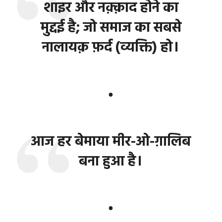
शाइर और नक़्क़ाद होने का
मुद्दई है; जो समाज का सबसे
नालायक़ फ़र्द (व्यक्ति) हो।
●
आज हर बेमाया मीर-ओ-ग़ालिब
बना हुआ है।
●