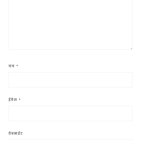
नाम
*
ईमेल
*
वेबसाईट