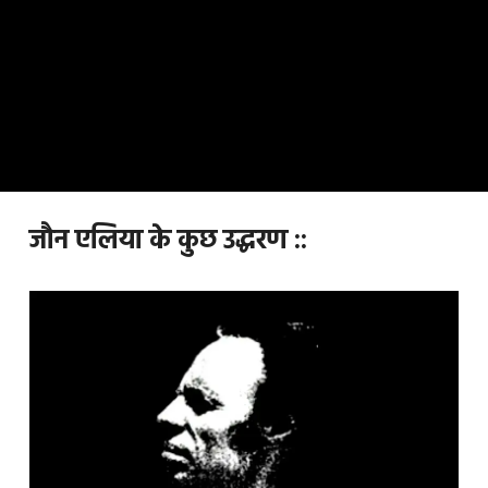
जौन एलिया के कुछ उद्धरण ::