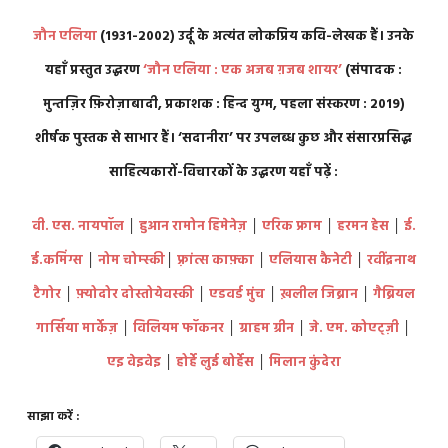
जौन एलिया
(1931-2002) उर्दू के अत्यंत लोकप्रिय कवि-लेखक हैं। उनके
यहाँ प्रस्तुत उद्धरण
‘जौन एलिया : एक अजब ग़जब शायर’
(संपादक :
मुन्तज़िर फ़िरोज़ाबादी, प्रकाशक : हिन्द युग्म, पहला संस्करण : 2019)
शीर्षक पुस्तक से साभार हैं।
‘सदानीरा’ पर उपलब्ध कुछ और संसारप्रसिद्ध
साहित्यकारों-विचारकों के उद्धरण यहाँ पढ़ें :
वी. एस. नायपॉल
│
हुआन रामोन हिमेनेज़
│
एरिक फ्राम
│
हरमन हेस
│
ई.
ई.कमिंग्स
│
नोम चोम्स्की
│
फ़्रांत्स काफ़्का
│
एलियास कैनेटी
│
रवींद्रनाथ
टैगोर
│
फ़्योदोर दोस्तोयेवस्की
│
एडवर्ड मुंच
│
ख़लील जिब्रान
│
गैब्रियल
गार्सिया मार्केज़
│
विलियम फॉकनर
│
ग्राहम ग्रीन
│
जे. एम. कोएट्ज़ी
│
एइ वेइवेइ
│
होर्हे लुई बोर्हेस
│
मिलान कुंदेरा
साझा करें :